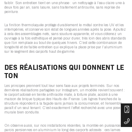
faiblir. Son entretien tient en une phrase : un nettoyage à l’eau claire une à
deux fois par an, sans lasure, sans traitement antirouille, sans reprise de
peinture.
La finition thermolaquée protège durablement le métal contre les UV et les
intempéries, et conserve son éclat de longues années après la pose. Ajoutez
à cela des assemblages nets, sans soudure apparente, et vous obtenez un
ouvrage à la fois esthétique et pensé pour durer, très loin des abris standards
que l’on remplace au bout de quelques hivers. C’est cette combinaison de
longévité et de faible entretien qui explique la place prise par l’aluminium
sur le segment des carports haut de gamme.
DES RÉALISATIONS QUI DONNENT LE
TON
Les principes prennent tout leur sens face aux projets terminés. Sur nos
dernières réalisations partagées sur Instagram, un modèle revient souvent :
le carport adossé en teinte anthracite mate, à toiture plate, accolé à une
maison de brique typique des Hauts-de-France. Les lignes franches de la
structure répondent à la façade sans jamais la concurrencer, et l’ensemble
paraît d’un seul tenant. C’est exactement l’effet recherché avec une pose
murale bien conduite.
On observe aussi, sur nos installations récentes, la montée en puissance des
parois persiennes en aluminium le long des carports adossés : ces lames