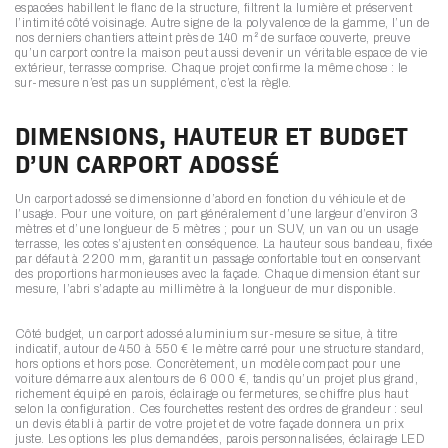
espacées habillent le flanc de la structure, filtrent la lumière et préservent
l’intimité côté voisinage. Autre signe de la polyvalence de la gamme, l’un de
nos derniers chantiers atteint près de 140 m² de surface couverte, preuve
qu’un carport contre la maison peut aussi devenir un véritable espace de vie
extérieur, terrasse comprise. Chaque projet confirme la même chose : le
sur-mesure n’est pas un supplément, c’est la règle.
DIMENSIONS, HAUTEUR ET BUDGET
D’UN CARPORT ADOSSÉ
Un carport adossé se dimensionne d’abord en fonction du véhicule et de
l’usage. Pour une voiture, on part généralement d’une largeur d’environ 3
mètres et d’une longueur de 5 mètres ; pour un SUV, un van ou un usage
terrasse, les cotes s’ajustent en conséquence. La hauteur sous bandeau, fixée
par défaut à 2200 mm, garantit un passage confortable tout en conservant
des proportions harmonieuses avec la façade. Chaque dimension étant sur
mesure, l’abri s’adapte au millimètre à la longueur de mur disponible.
Côté budget, un carport adossé aluminium sur-mesure se situe, à titre
indicatif, autour de 450 à 550 € le mètre carré pour une structure standard,
hors options et hors pose. Concrètement, un modèle compact pour une
voiture démarre aux alentours de 6 000 €, tandis qu’un projet plus grand,
richement équipé en parois, éclairage ou fermetures, se chiffre plus haut
selon la configuration. Ces fourchettes restent des ordres de grandeur : seul
un devis établi à partir de votre projet et de votre façade donnera un prix
juste. Les options les plus demandées, parois personnalisées, éclairage LED