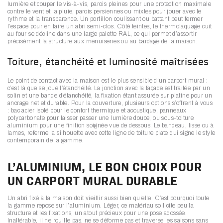
lumière et couper le vis-à-vis, parois pleines pour une protection maximale
contre le vent et la pluie, parois persiennes ou mixtes pour jouer avec le
rythme et la transparence. Un portillon coulissant ou battant peut fermer
l’espace pour en faire un abri semi-clos. Côté teintes, le thermolaquage cuit
au four se décline dans une large palette RAL, ce qui permet d’assortir
précisément la structure aux menuiseries ou au bardage de la maison.
Toiture, étanchéité et luminosité maîtrisées
Le point de contact avec la maison est le plus sensible d’un carport mural :
c’est là que se joue l’étanchéité. La jonction avec la façade est traitée par un
solin et une bande d’étanchéité, la fixation étant assurée sur platine pour un
ancrage net et durable. Pour la couverture, plusieurs options s’offrent à vous
: bac acier isolé pour le confort thermique et acoustique, panneaux
polycarbonate pour laisser passer une lumière douce, ou sous-toiture
aluminium pour une finition soignée vue de dessous. Le bandeau, lisse ou à
lames, referme la silhouette avec cette ligne de toiture plate qui signe le style
contemporain de la gamme.
L’ALUMINIUM, LE BON CHOIX POUR
UN CARPORT MURAL DURABLE
Un abri fixé à la maison doit vieillir aussi bien qu’elle. C’est pourquoi toute
la gamme repose sur l’aluminium. Léger, ce matériau sollicite peu la
structure et les fixations, un atout précieux pour une pose adossée.
Inaltérable, il ne rouille pas, ne se déforme pas et traverse les saisons sans