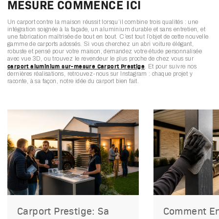
MESURE COMMENCE ICI
Un carport contre la maison réussit lorsqu’il combine trois qualités : une
intégration soignée à la façade, un aluminium durable et sans entretien, et
une fabrication maîtrisée de bout en bout. C’est tout l’objet de cette nouvelle
gamme de carports adossés. Si vous cherchez un abri voiture élégant,
robuste et pensé pour votre maison, demandez votre étude personnalisée
avec vue 3D, ou trouvez le revendeur le plus proche de chez vous sur
carport aluminium sur-mesure Carport Prestige
. Et pour suivre nos
dernières réalisations, retrouvez-nous sur Instagram : chaque projet y
raconte, à sa façon, notre idée du carport bien fait.
Carport Prestige: Sa
Comment Ent