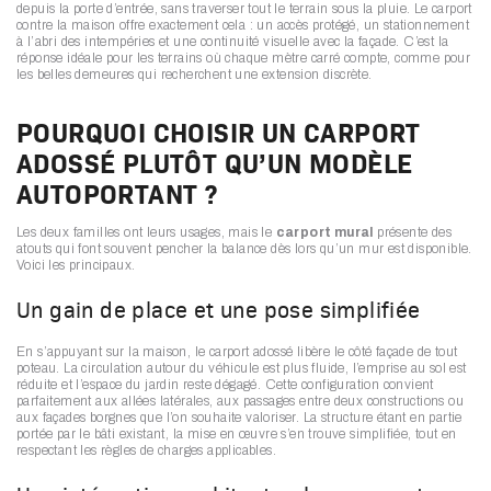
depuis la porte d’entrée, sans traverser tout le terrain sous la pluie. Le carport
contre la maison offre exactement cela : un accès protégé, un stationnement
à l’abri des intempéries et une continuité visuelle avec la façade. C’est la
réponse idéale pour les terrains où chaque mètre carré compte, comme pour
les belles demeures qui recherchent une extension discrète.
POURQUOI CHOISIR UN CARPORT
ADOSSÉ PLUTÔT QU’UN MODÈLE
AUTOPORTANT ?
Les deux familles ont leurs usages, mais le
carport mural
présente des
atouts qui font souvent pencher la balance dès lors qu’un mur est disponible.
Voici les principaux.
Un gain de place et une pose simplifiée
En s’appuyant sur la maison, le carport adossé libère le côté façade de tout
poteau. La circulation autour du véhicule est plus fluide, l’emprise au sol est
réduite et l’espace du jardin reste dégagé. Cette configuration convient
parfaitement aux allées latérales, aux passages entre deux constructions ou
aux façades borgnes que l’on souhaite valoriser. La structure étant en partie
portée par le bâti existant, la mise en œuvre s’en trouve simplifiée, tout en
respectant les règles de charges applicables.