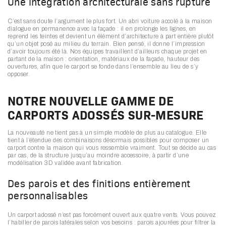
Une intégration architecturale sans rupture
C’est sans doute l’argument le plus fort. Un abri voiture accolé à la maison
dialogue en permanence avec la façade : il en prolonge les lignes, en
reprend les teintes et devient un élément d’architecture à part entière plutôt
qu’un objet posé au milieu du terrain. Bien pensé, il donne l’impression
d’avoir toujours été là. Nos équipes travaillent d’ailleurs chaque projet en
partant de la maison : orientation, matériaux de la façade, hauteur des
ouvertures, afin que le carport se fonde dans l’ensemble au lieu de s’y
opposer.
NOTRE NOUVELLE GAMME DE
CARPORTS ADOSSÉS SUR-MESURE
La nouveauté ne tient pas à un simple modèle de plus au catalogue. Elle
tient à l’étendue des combinaisons désormais possibles pour composer un
carport contre la maison qui vous ressemble vraiment. Tout se décide au cas
par cas, de la structure jusqu’au moindre accessoire, à partir d’une
modélisation 3D validée avant fabrication.
Des parois et des finitions entièrement
personnalisables
Un carport adossé n’est pas forcément ouvert aux quatre vents. Vous pouvez
l’habiller de parois latérales selon vos besoins : parois ajourées pour filtrer la