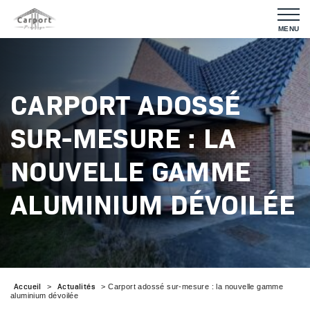
MENU
CARPORT ADOSSÉ
SUR-MESURE : LA
NOUVELLE GAMME
ALUMINIUM DÉVOILÉE
Accueil
Actualités
>
>
Carport adossé sur-mesure : la nouvelle gamme
aluminium dévoilée