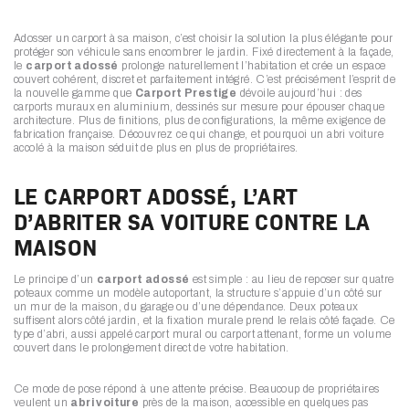
Adosser un carport à sa maison, c’est choisir la solution la plus élégante pour
protéger son véhicule sans encombrer le jardin. Fixé directement à la façade,
le
carport adossé
prolonge naturellement l’habitation et crée un espace
couvert cohérent, discret et parfaitement intégré. C’est précisément l’esprit de
la nouvelle gamme que
Carport Prestige
dévoile aujourd’hui : des
carports muraux en aluminium, dessinés sur mesure pour épouser chaque
architecture. Plus de finitions, plus de configurations, la même exigence de
fabrication française. Découvrez ce qui change, et pourquoi un abri voiture
accolé à la maison séduit de plus en plus de propriétaires.
LE CARPORT ADOSSÉ, L’ART
D’ABRITER SA VOITURE CONTRE LA
MAISON
Le principe d’un
carport adossé
est simple : au lieu de reposer sur quatre
poteaux comme un modèle autoportant, la structure s’appuie d’un côté sur
un mur de la maison, du garage ou d’une dépendance. Deux poteaux
suffisent alors côté jardin, et la fixation murale prend le relais côté façade. Ce
type d’abri, aussi appelé carport mural ou carport attenant, forme un volume
couvert dans le prolongement direct de votre habitation.
Ce mode de pose répond à une attente précise. Beaucoup de propriétaires
veulent un
abri voiture
près de la maison, accessible en quelques pas