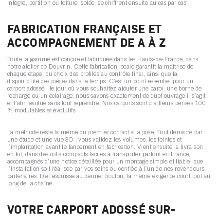
intégré, portillon ou toiture isolée, se chiffrent ensuite au cas par cas.
FABRICATION FRANÇAISE ET
ACCOMPAGNEMENT DE A À Z
Toute la gamme est conçue et fabriquée dans les Hauts-de-France, dans
notre atelier de Douvrin. Cette fabrication locale garantit la maîtrise de
chaque étape, du choix des profilés au contrôle final, ainsi que la
disponibilité des pièces dans le temps. C’est un point essentiel pour un
carport adossé : le jour où vous souhaitez ajouter une paroi, une borne de
recharge ou un éclairage, nous savons exactement de quel ouvrage il s’agit
et l’abri évolue sans tout reprendre. Nos carports sont d’ailleurs pensés 100
% modulables et évolutifs.
La méthode reste la même du premier contact à la pose. Tout démarre par
une étude et une vue 3D : vous validez les volumes, les teintes et
l’implantation avant le lancement en fabrication. Vient ensuite la livraison
en kit, dans des colis compacts faciles à transporter partout en France,
accompagnés d’une notice détaillée pour un montage simple et fiable, que
l’installation soit réalisée par vos soins ou confiée à l’un de nos revendeurs
partenaires. De l’esquisse au dernier boulon, la même exigence court tout au
long de la chaîne.
VOTRE CARPORT ADOSSÉ SUR-